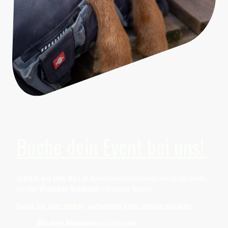
Buche dein Event bei uns!
Schreib mir eine Mail
an
Kindergeburtstagebelser@web.de
oder sende
mir eine
WhatsApp-Nachricht
mit deinem Wunsch.
Damit ich alles perfekt vorbereiten kann, erzähle mir bitte:
Wie viele Abenteurer
mit dabei sind