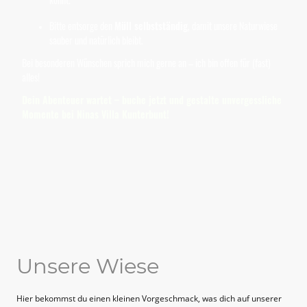
Bitte entsorge den
Müll selbstständig
, damit unsere Naturwiese
sauber und natürlich bleibt.
Bei besonderen Wünschen sprich mich gerne an – ich bin offen für (fast)
alles!
Dein Abenteuer wartet – buche jetzt und gestalte unvergessliche
Momente bei Ninas Villa Kunterbunt!
Unsere Wiese
Hier bekommst du einen kleinen Vorgeschmack, was dich auf unserer