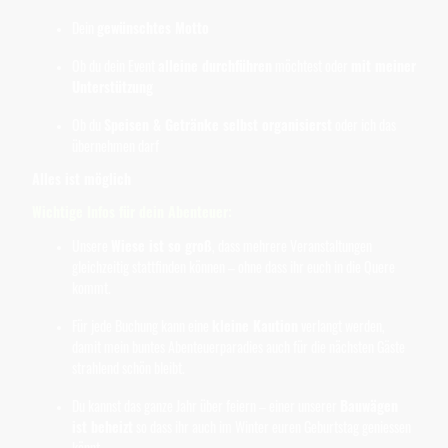
Dein
gewünschtes Motto
Ob du dein Event
alleine durchführen
möchtest oder
mit meiner
Unterstützung
Ob du
Speisen & Getränke selbst organisierst
oder ich das
übernehmen darf
Alles ist möglich
Wichtige Infos für dein Abenteuer:
Unsere
Wiese ist so groß
, dass mehrere Veranstaltungen
gleichzeitig stattfinden können – ohne dass ihr euch in die Quere
kommt.
Für jede Buchung kann eine
kleine Kaution
verlangt werden,
damit mein buntes Abenteuerparadies auch für die nächsten Gäste
strahlend schön bleibt.
Du kannst das ganze Jahr über feiern – einer unserer
Bauwägen
ist beheizt
so dass ihr auch im Winter euren Geburtstag geniessen
könnt.