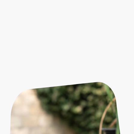
dich auch zu
kreativen Abenteuern
ein!
Darüber hinaus findest du bei uns regelmäßig bunte Workshops wie:
Kürbisschnitzen im Herbst
Osterbasteln im Frühling
Winterabenteuer im Bauwagen
… und vieles mehr!
Ob Klein oder Groß – hier darf jeder seiner Fantasie freien Lauf lassen. Komm
vorbei, probier Neues aus und entdecke, wie viel Spaß Kreativität in der Natur
macht!