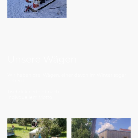
Unsere Wägen
Wir haben drei Wägen, einer davon im Winter sogar
beheizt
Tischdeko erfolgt nach
indivduellem Motto